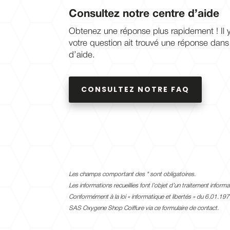
Consultez notre centre d’aide
Obtenez une réponse plus rapidement ! Il 
votre question ait trouvé une réponse dans 
d’aide.
CONSULTEZ NOTRE FAQ
Les champs comportant des
*
sont obligatoires.
Les informations recueillies font l’objet d’un traitement info
Conformément à la loi «
informatique et libertés
» du 6.01.1978
SAS
Oxygene Shop Coiffure via ce formulaire de contact.