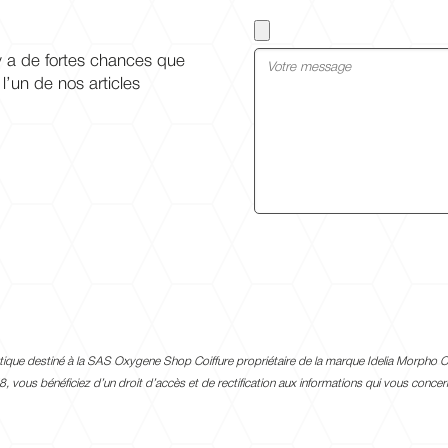
y a de fortes chances que
l’un de nos articles
A
l
t
e
rmatique destiné à la SAS Oxygene Shop Coiffure
propriétaire de
la marque
Idelia Morpho Co
r
, vous bénéficiez d’un droit d’accès et de
rectification aux informations qui vous conce
n
a
t