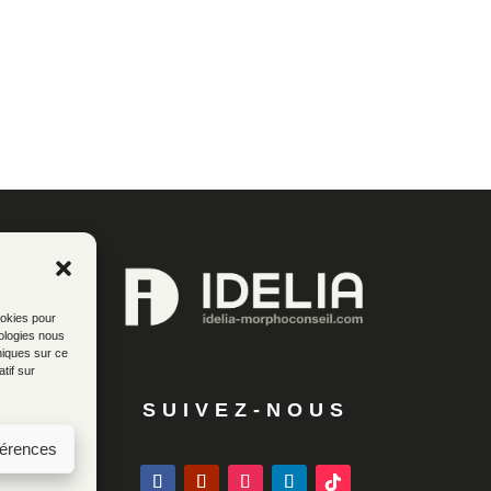
ookies pour
nologies nous
niques sur ce
tif sur
SUIVEZ-NOUS
férences